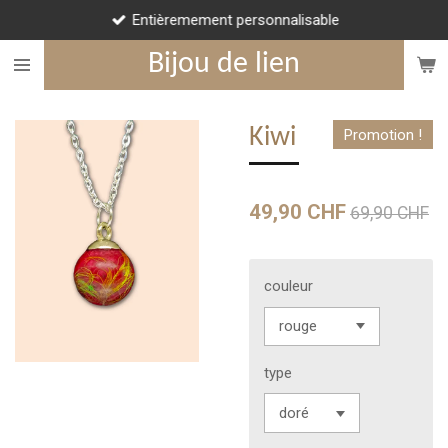
Entièremement personnalisable
Passer
au
Bijou de lien
contenu
principal
Kiwi
Promotion !
49,90 CHF
69,90 CHF
couleur
type