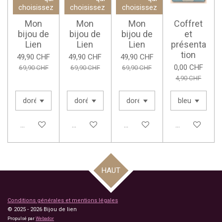
choisissez
choisissez
choisissez
Mon
Mon
Mon
Coffret
bijou de
bijou de
bijou de
et
Lien
Lien
Lien
présenta
tion
49,90 CHF
49,90 CHF
49,90 CHF
0,00 CHF
69,90 CHF
69,90 CHF
69,90 CHF
4,90 CHF
Voir les détails
Voir les détails
Voir les détails
Ajouter au pan
HAUT
Conditions générales et mentions légales
© 2025 - 2026 Bijou de lien
Propulsé par
Webador